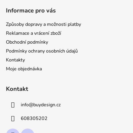
á
Informace pro vás
p
a
Způsoby dopravy a možnosti platby
t
Reklamace a vrácení zboží
í
Obchodní podmínky
Podmínky ochrany osobních údajů
Kontakty
Moje objednávka
Kontakt
info
@
buydesign.cz
608305202