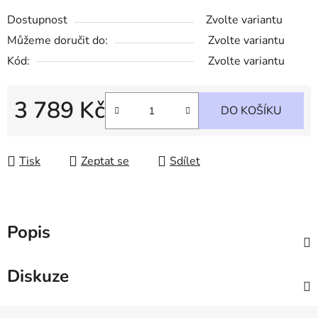
Dostupnost
Zvolte variantu
Můžeme doručit do:
Zvolte variantu
Kód:
Zvolte variantu
3 789 Kč
DO KOŠÍKU
Měrná cena:
Tisk
Zeptat se
Sdílet
Popis
Diskuze
Z