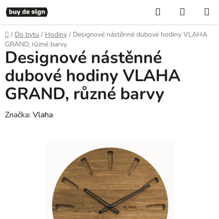
Přejít
Hledat
NÁKUP
na
KOŠÍK
obsah
Domů
/
Do bytu
/
Hodiny
/
Designové nástěnné dubové hodiny VLAHA
GRAND, různé barvy
Designové nástěnné
dubové hodiny VLAHA
GRAND, různé barvy
Značka:
Vlaha