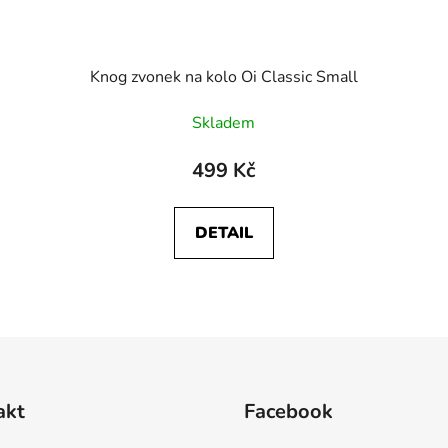
Knog zvonek na kolo Oi Classic Small
Skladem
499 Kč
DETAIL
O
v
l
á
d
akt
Facebook
a
c