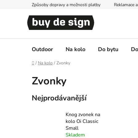
Přejít
Způsoby dopravy a možnosti platby
Reklamace a 
na
obsah
Outdoor
Na kolo
Do bytu
Do
Domů
/
Na kolo
/
Zvonky
Zvonky
Nejprodávanější
Knog zvonek na
kolo Oi Classic
Small
Skladem