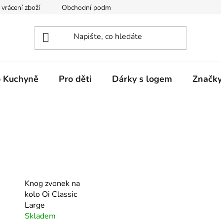
vrácení zboží
Obchodní podmínky
Podmínky ochrany osobn
 Kuchyně
Pro děti
Dárky s logem
Značk
Knog zvonek na
kolo Oi Classic
Large
Skladem