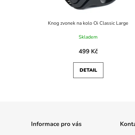
u
k
t
Knog zvonek na kolo Oi Classic Large
ů
Skladem
499 Kč
DETAIL
Z
á
Informace pro vás
Kont
p