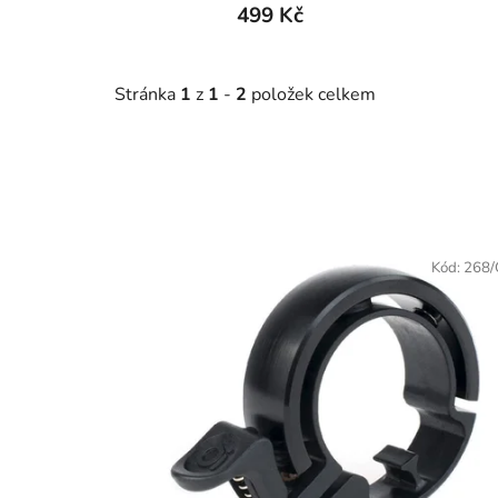
499 Kč
Stránka
1
z
1
-
2
položek celkem
V
ý
Kód:
268
p
i
s
p
r
o
d