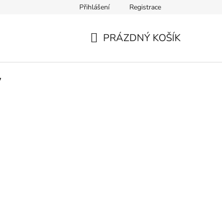
Přihlášení
Registrace
ích údajů
Kontakty
Moje objednávka
PRÁZDNÝ KOŠÍK
NÁKUPNÍ
KOŠÍK
y