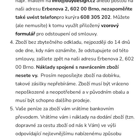
např. mailem na
info@buydesign.cz
anebo poštou na
naši adresu
Erbenova 2, 602 00 Brno,
nezapoměňte
také uvést telefon
pro kurýra
608 305 202
. Můžete
(ale nemusíte) k tomu využít přiložený
vzorový
formulář
pro odstoupení od smlouvy.
Zboží bez zbytečného odkladu, nejpozději do 14 dnů
ode dne, kdy nám oznámíte, že odstupujete od této
smlouvy, zašlete zpět na naši adresu Erbenova 2, 602
00 Brno
.
Náklady spojené s navrácením zboží
nesete vy.
Prosím neposílejte zboží na dobírku,
takové zásilky nepřebíráme. Zboží musí být vráceno
nepoškozené a neopotřebené a v původním obalu a
musí být schopno dalšího prodeje.
Vaše peníze za zboží vám vrátíme bankovním
převodem. Vrátíme vám i náklady na dodání zboží (tzn.
dopravné za cestu zboží od nás k Vám) ve výši
odpovídající nejlevnějšímu nabízenému způsobu