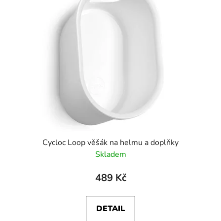
p
o
i
d
s
u
p
k
r
t
o
ů
d
u
k
t
ů
Cycloc Loop věšák na helmu a doplňky
Skladem
489 Kč
DETAIL