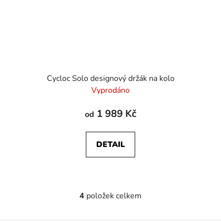
Cycloc Solo designový držák na kolo
Vyprodáno
1 989 Kč
od
DETAIL
4
položek celkem
O
v