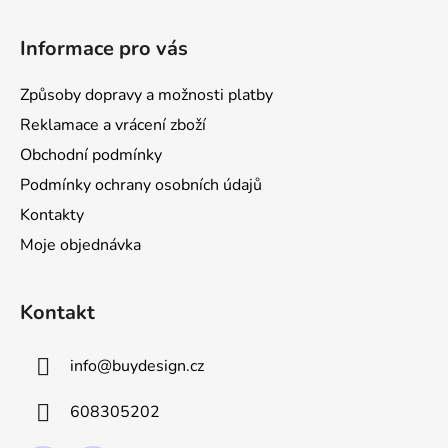
l
Z
á
á
d
Informace pro vás
p
a
a
c
Způsoby dopravy a možnosti platby
t
í
Reklamace a vrácení zboží
p
í
r
Obchodní podmínky
v
Podmínky ochrany osobních údajů
k
Kontakty
y
v
Moje objednávka
ý
p
i
Kontakt
s
u
info
@
buydesign.cz
608305202