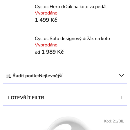
Cycloc Hero držák na kolo za pedál
Vyprodáno
1 499 Kč
Cycloc Solo designový držák na kolo
Vyprodáno
1 989 Kč
od
Ř
Řadit podle:
Nejlevnější
a
z
e
OTEVŘÍT FILTR
n
í
V
p
ý
Kód:
21/BIL
r