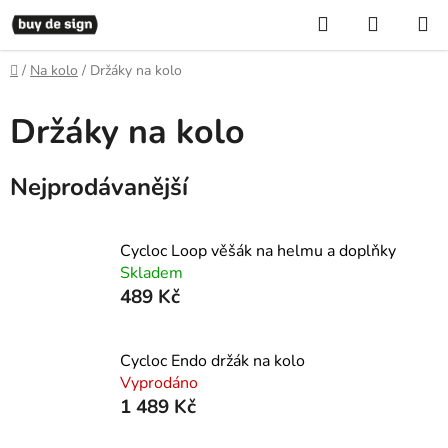
Přejít
Hledat
NÁKUP
na
KOŠÍK
obsah
Domů
/
Na kolo
/
Držáky na kolo
Držáky na kolo
Nejprodávanější
Cycloc Loop věšák na helmu a doplňky
Skladem
489 Kč
Cycloc Endo držák na kolo
Vyprodáno
1 489 Kč