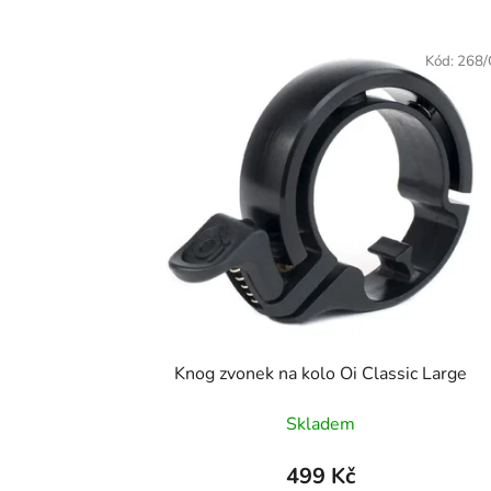
V
ý
Kód:
268
p
i
s
p
r
o
d
u
k
t
Knog zvonek na kolo Oi Classic Large
ů
Skladem
499 Kč