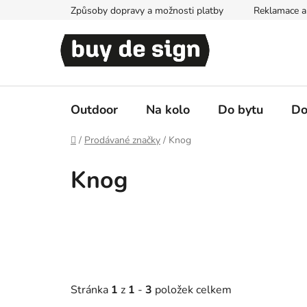
Přejít
Způsoby dopravy a možnosti platby
Reklamace a 
na
obsah
Outdoor
Na kolo
Do bytu
Do
Domů
/
Prodávané značky
/
Knog
Knog
Stránka
1
z
1
-
3
položek celkem