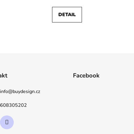
DETAIL
O
v
l
á
d
akt
Facebook
a
c
í
info
@
buydesign.cz
p
r
608305202
v
k
y
v