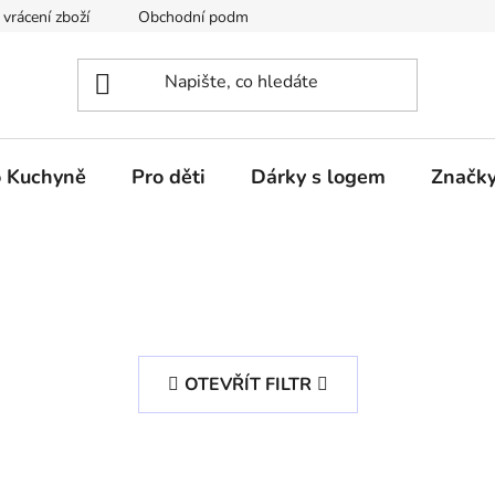
vrácení zboží
Obchodní podmínky
Podmínky ochrany osobn
 Kuchyně
Pro děti
Dárky s logem
Značk
OTEVŘÍT FILTR