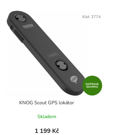
z
e
Kód:
3774
n
í
p
r
o
d
u
k
t
DOPRAVA
ZDARMA
ů
KNOG Scout GPS lokátor
Skladem
1 199 Kč