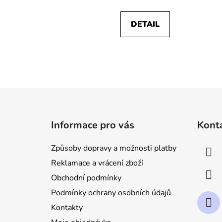
DETAIL
Z
á
Informace pro vás
Kont
p
a
Způsoby dopravy a možnosti platby
t
Reklamace a vrácení zboží
í
Obchodní podmínky
Podmínky ochrany osobních údajů
Kontakty