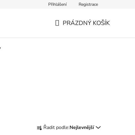
Přihlášení
Registrace
ích údajů
Kontakty
Moje objednávka
PRÁZDNÝ KOŠÍK
NÁKUPNÍ
KOŠÍK
y
Ř
Řadit podle:
Nejlevnější
a