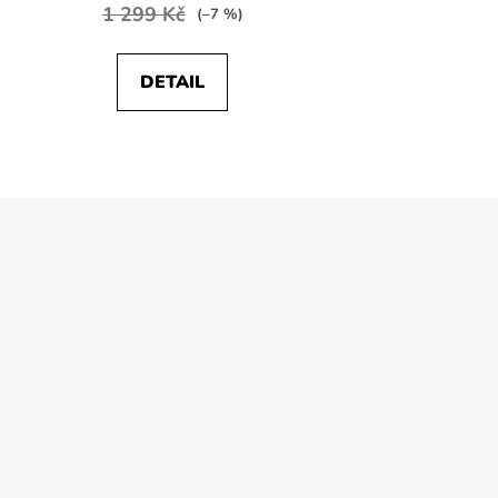
1 299 Kč
(–7 %)
DETAIL