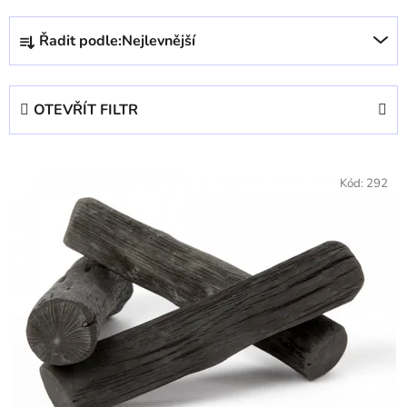
Ř
Řadit podle:
Nejlevnější
a
z
e
OTEVŘÍT FILTR
n
í
V
p
ý
Kód:
292
r
p
o
i
d
s
u
p
k
r
t
o
ů
d
u
k