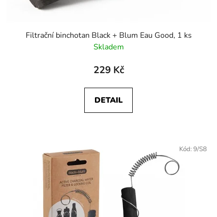
t
ů
Filtrační binchotan Black + Blum Eau Good, 1 ks
Skladem
229 Kč
DETAIL
Kód:
9/S8