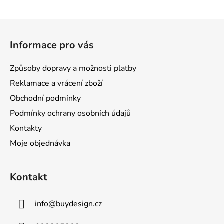
O
v
l
Z
á
á
d
Informace pro vás
p
a
a
c
Způsoby dopravy a možnosti platby
t
í
Reklamace a vrácení zboží
p
í
r
Obchodní podmínky
v
Podmínky ochrany osobních údajů
k
Kontakty
y
v
Moje objednávka
ý
p
i
Kontakt
s
u
info
@
buydesign.cz