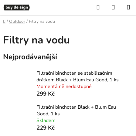
Přejít
Hledat
NÁKUP
na
KOŠÍK
obsah
Domů
/
Outdoor
/
Filtry na vodu
Filtry na vodu
Nejprodávanější
Filtrační binchotan se stabilizačním
drátkem Black + Blum Eau Good, 1 ks
Momentálně nedostupné
299 Kč
Filtrační binchotan Black + Blum Eau
Good, 1 ks
Skladem
229 Kč