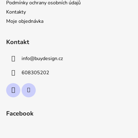
v
Podmínky ochrany osobních údajů
k
Kontakty
y
v
Moje objednávka
ý
p
i
Kontakt
s
u
info
@
buydesign.cz
608305202
Facebook