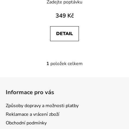
Zadejte poptávku
349 Kč
DETAIL
1
položek celkem
O
v
l
Z
á
á
d
Informace pro vás
p
a
a
c
Způsoby dopravy a možnosti platby
t
í
Reklamace a vrácení zboží
p
í
r
Obchodní podmínky