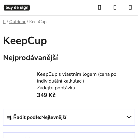
Přejít
Hledat
NÁKUP
na
KOŠÍK
obsah
Domů
/
Outdoor
/
KeepCup
KeepCup
Nejprodávanější
KeepCup s vlastním logem (cena po
individuální kalkulaci)
Zadejte poptávku
349 Kč
Ř
Řadit podle:
Nejlevnější
a
z
e