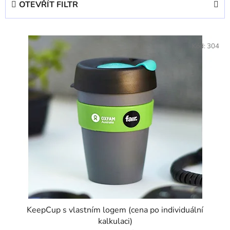
OTEVŘÍT FILTR
n
í
V
p
ý
Kód:
304
r
p
o
i
d
s
u
p
k
r
t
o
ů
d
u
k
t
ů
KeepCup s vlastním logem (cena po individuální
kalkulaci)