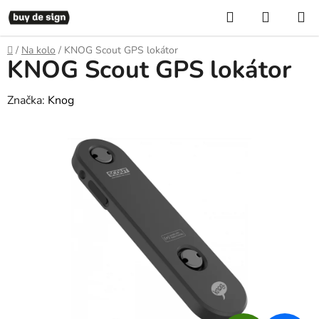
Přejít
Hledat
NÁKUP
na
KOŠÍK
obsah
Domů
/
Na kolo
/
KNOG Scout GPS lokátor
KNOG Scout GPS lokátor
Značka:
Knog