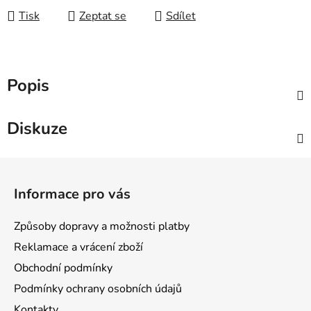
Tisk
Zeptat se
Sdílet
Popis
Diskuze
Z
á
Informace pro vás
p
a
Způsoby dopravy a možnosti platby
t
Reklamace a vrácení zboží
í
Obchodní podmínky
Podmínky ochrany osobních údajů
Kontakty