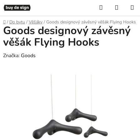
Přejít
Hledat
NÁKUP
na
KOŠÍK
obsah
Domů
/
Do bytu
/
Věšáky
/
Goods designový závěsný věšák Flying Hooks
Goods designový závěsný
věšák Flying Hooks
Značka:
Goods