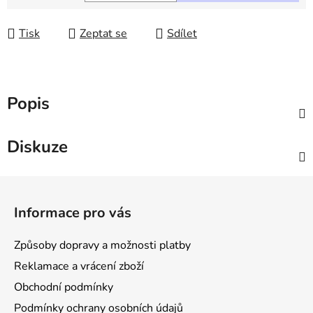
Měrná cena:
Tisk
Zeptat se
Sdílet
Popis
Diskuze
Z
á
Informace pro vás
p
a
Způsoby dopravy a možnosti platby
t
Reklamace a vrácení zboží
í
Obchodní podmínky
Podmínky ochrany osobních údajů