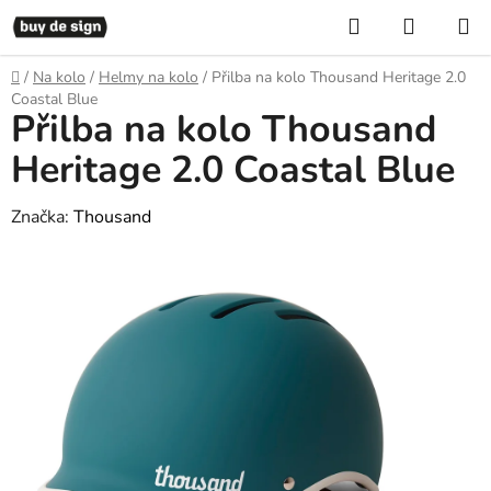
Přejít
Hledat
NÁKUP
na
KOŠÍK
obsah
Domů
/
Na kolo
/
Helmy na kolo
/
Přilba na kolo Thousand Heritage 2.0
Coastal Blue
Přilba na kolo Thousand
Heritage 2.0 Coastal Blue
Značka:
Thousand