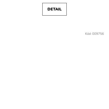
DETAIL
Kód:
009756