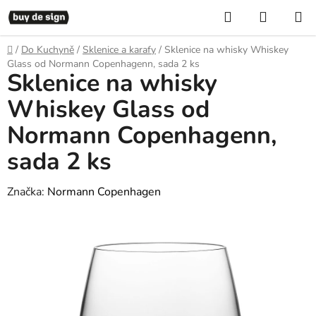
Přejít
Hledat
NÁKUP
na
KOŠÍK
obsah
Domů
/
Do Kuchyně
/
Sklenice a karafy
/
Sklenice na whisky Whiskey
Glass od Normann Copenhagenn, sada 2 ks
Sklenice na whisky
Whiskey Glass od
Normann Copenhagenn,
sada 2 ks
Značka:
Normann Copenhagen