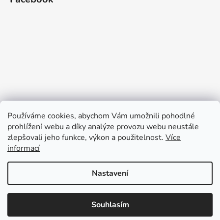
Používáme cookies, abychom Vám umožnili pohodlné
prohlížení webu a díky analýze provozu webu neustále
zlepšovali jeho funkce, výkon a použitelnost.
Více
informací
Nastavení
Souhlasím
Vytvořil Shoptet
Copyright 2026
Buydesign
. Všechna práva vyhrazena.