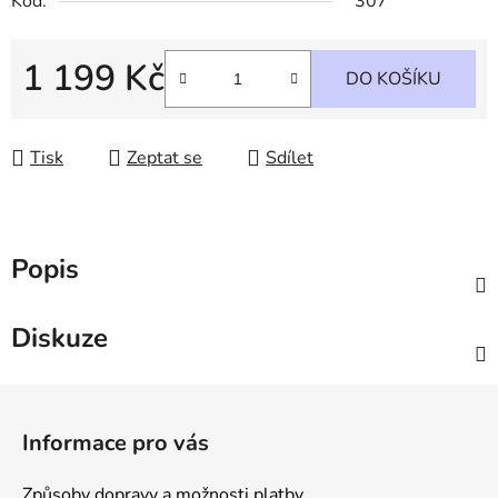
Kód:
307
1 199 Kč
DO KOŠÍKU
Měrná cena:
Tisk
Zeptat se
Sdílet
Popis
Diskuze
Z
á
Informace pro vás
p
a
Způsoby dopravy a možnosti platby