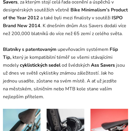
Savers
,
za kterým stojí celá řada ocenění a úspěchů v
designérských soutěžích včetně
Bike Minimalism’s Product
of the Year 2012
a také byli mezi finalisty v soutěži
ISPO
Brand New 2014
. K dnešním dnům Ass Savers dodali více
než 200,000 blatníků do více než 65 zemí z celého světa.
Blatníky
s
patentovaným
upevňovacím systémem
Flip
Tip,
který je kompatibilní téměř se všemi stávajícími
modely
cyklistických sedel
od švédských
Ass Savers
jsou
už dnes ve světě cyklistiky známou záležitostí. Jak ho
jednou usadíte, zůstane na svém místě. A
ať už jezdíte
na městském, silničním nebo MTB kole stane vaším
nejlepším přítelem.