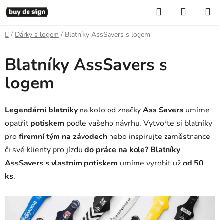
Přejít
Hledat
NÁKUP
na
KOŠÍK
obsah
Domů
/
Dárky s logem
/
Blatníky AssSavers s logem
Blatníky AssSavers s
logem
Legendární blatníky
na kolo od značky
Ass Savers
umíme
opatřit
potiskem
podle vašeho návrhu. Vytvořte si blatníky
pro
firemní tým na závodech
nebo inspirujte zaměstnance
či své klienty pro jízdu
do práce na kole? Blatníky
AssSavers s vlastním potiskem
umíme vyrobit
už
od 50
ks
.