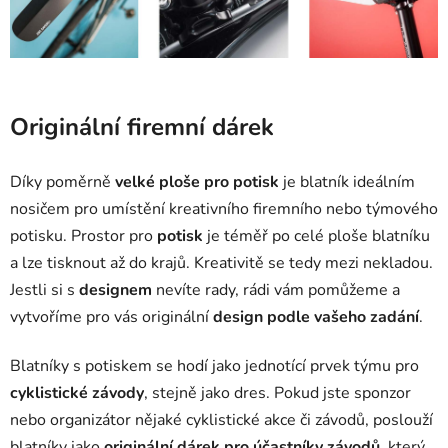
Originální firemní dárek
Díky poměrně
velké ploše pro potisk
je blatník ideálním
nosičem pro umístění kreativního firemního nebo týmového
potisku. Prostor pro
potisk
je téměř po celé ploše blatníku
a lze tisknout až do krajů. Kreativitě se tedy mezi nekladou.
Jestli si s
designem
nevíte rady, rádi vám pomůžeme a
vytvoříme pro vás originální
design podle vašeho zadání
.
Blatníky s potiskem se hodí jako jednotící prvek týmu pro
cyklistické závody
, stejně jako dres. Pokud jste sponzor
nebo organizátor nějaké cyklistické akce či závodů, poslouží
blatníky jako
originální dárek pro účastníky závodů
, který