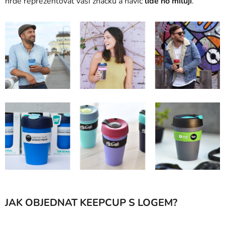
hrdě reprezentovat vaši značku a navíc
lidé ho milují
.
JAK OBJEDNAT KEEPCUP S LOGEM?