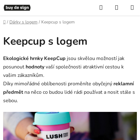
Přejít
Hledat
NÁKUP
na
KOŠÍK
obsah
Domů
/
Dárky s logem
/
Keepcup s logem
Keepcup s logem
Ekologické hrnky KeepCup
jsou skvělou možností jak
posunout
hodnoty
vaší společnosti atraktivní cestou k
vašim zákazníkům.
Díky mimořádné oblíbenosti proměníte obyčejný
reklamní
předmět
na něco co budou lidé rádi používat a nosit stále s
sebou.