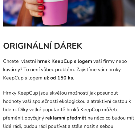
ORIGINÁLNÍ DÁREK
Chcete vlastní
hrnek KeepCup s logem
vaší firmy nebo
kavárny? To není vůbec problém. Zajistíme vám hrnky
KeepCup s logem
už od 150 ks
.
Hrnky KeepCup jsou skvělou možností jak posunout
hodnoty vaší společnosti ekologickou a atraktivní cestou k
lidem. Díky velké popularitě hrnků KeepCup můžete
přeměnit obyčejný
reklamní předmět
na něco co budou mít
lidé rádi, budou rádi používat a stále nosit s sebou.